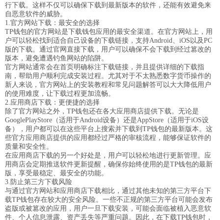
行下载。这样不仅可以确保下载到最新版本的软件，还能有效避免来
自恶意软件的威胁。
1.官方网站下载：最安全的选择
TP钱包的官方网站是下载钱包应用的最安全渠道。在官方网站上，用
户可以轻松找到适合自己设备的下载链接，支持Android、iOS以及PC
版的下载。通过官网直接下载，用户可以确保不会下载到经过篡改的
版本，避免遭遇钓鱼网站的陷阱。
官方网站通常会在首页明确标注下载链接，并且提供详细的下载指
南，帮助用户顺利完成安装过程。尤其对于不太熟悉数字货币操作的
新人来说，官方网站上的安装教程和常见问题解答可以大大降低用户
的使用难度，让下载过程更加流畅。
2.应用商店下载：更便捷的选择
除了官方网站之外，TP钱包还在各大应用商店提供下载。无论是
GooglePlayStore（适用于Android设备）还是AppStore（适用于iOS设
备），用户都可以在这些平台上搜索并下载到TP钱包的最新版本。这
些官方应用商店提供的应用都经过严格的审核流程，能够保证软件的
质量和安全性。
在应用商店下载的另一个好处是，用户可以轻松地进行更新管理。应
用商店会定期推送软件更新提醒，确保你始终使用的是TP钱包的最新
版，享受最稳定、最安全的功能。
3.防止第三方下载风险
与通过官方网站和应用商店下载相比，通过其他未知的第三方平台下
载TP钱包存在较大的安全风险。一些不正规的第三方平台可能会发布
盗版或被篡改的应用，用户一旦下载安装，可能会面临被植入恶意软
件、个人信息泄露、资产丢失等严重问题。因此，在下载TP钱包时，