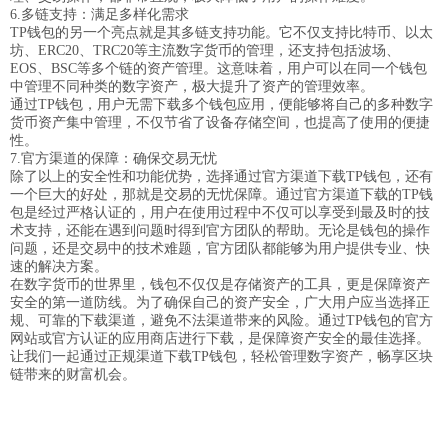
6.多链支持：满足多样化需求
TP钱包的另一个亮点就是其多链支持功能。它不仅支持比特币、以太
坊、ERC20、TRC20等主流数字货币的管理，还支持包括波场、
EOS、BSC等多个链的资产管理。这意味着，用户可以在同一个钱包
中管理不同种类的数字资产，极大提升了资产的管理效率。
通过TP钱包，用户无需下载多个钱包应用，便能够将自己的多种数字
货币资产集中管理，不仅节省了设备存储空间，也提高了使用的便捷
性。
7.官方渠道的保障：确保交易无忧
除了以上的安全性和功能优势，选择通过官方渠道下载TP钱包，还有
一个巨大的好处，那就是交易的无忧保障。通过官方渠道下载的TP钱
包是经过严格认证的，用户在使用过程中不仅可以享受到最及时的技
术支持，还能在遇到问题时得到官方团队的帮助。无论是钱包的操作
问题，还是交易中的技术难题，官方团队都能够为用户提供专业、快
速的解决方案。
在数字货币的世界里，钱包不仅仅是存储资产的工具，更是保障资产
安全的第一道防线。为了确保自己的资产安全，广大用户应当选择正
规、可靠的下载渠道，避免不法渠道带来的风险。通过TP钱包的官方
网站或官方认证的应用商店进行下载，是保障资产安全的最佳选择。
让我们一起通过正规渠道下载TP钱包，轻松管理数字资产，畅享区块
链带来的财富机会。